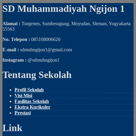
SD Muhammadiyah Ngijon 1
Alamat :
Turgenen, Sumberagung, Moyudan, Sleman, Yogyakarta
55563
No. Telepon :
085108006620
E-mail :
sdmuhngijon1@gmail.com
Instagram :
@sdmuhngijon1
Tentang Sekolah
Profil Sekolah
Visi Misi
Fasilitas Sekolah
Ekstra Kurikuler
Prestasi
Link