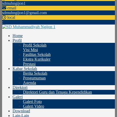
sdmuhngijon1
email
sdmuhngijon1@gmail.com
local
:
Home
Profil
Profil Sekolah
Visi Misi
Fasilitas Sekolah
Ekstra Kurikuler
Prestasi
Kabar Sekolah
Berita Sekolah
Pengumuman
Agenda
Direktori
Direktori Guru dan Tenaga Kependidikan
Galeri
Galeri Foto
Galeri Video
Download
Lain-Lain