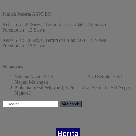
Jumlah Peserta ASPDBK
Kelas 6 A : 29 Siswa, Terdiri dari Laki-laki : 16 Siswa
Perempuan : 13 Siswa
Kelas 6 B : 30 Siswa, Terdiri dari Laki-laki : 15 Siswa
Perempuan : 15 Siswa
Pengawas:
Yuliana Astuti, S.Pd. Asal Sekolah : SD
Negeri Malangan
Prabantara Esti Wijayanti, S.Pd. Asal Sekolah : SD Negeri
Ngijon I
Search
Berita