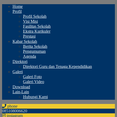
Home
Profil
Profil Sekolah
Visi Misi
Fasilitas Sekolah
Ekstra Kurikuler
Prestasi
Kabar Sekolah
Berita Sekolah
Pengumuman
Agenda
Direktori
Direktori Guru dan Tenaga Kependidikan
Galeri
Galeri Foto
Galeri Video
Download
Lain-Lain
Hubungi Kami
phone
085108006620
instagram