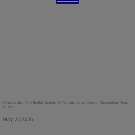
Aktualisasikan Nilai Ibadah Qurban, SD Muhammadiyah Ngijon I Tasyarufkan Hewan
Qurban
May 25, 2026