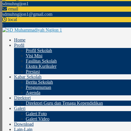
sdmuhngijon1
email
sdmuhngijon1@gmail.com
local
:
Home
Profil
Profil Sekolah
Visi Misi
Fasilitas Sekolah
Ekstra Kurikuler
Prestasi
Kabar Sekolah
Berita Sekolah
Pengumuman
Agenda
Direktori
Direktori Guru dan Tenaga Kependidikan
Galeri
Galeri Foto
Galeri Video
Download
Lain-Lain