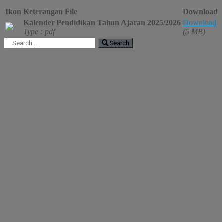
Ikon
Keterangan File
Download
Kalender Pendidikan Tahun Ajaran 2025/2026
Download
Type : pdf
(5 MB)
Search