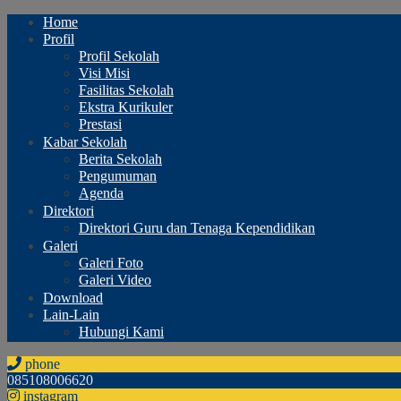
Home
Profil
Profil Sekolah
Visi Misi
Fasilitas Sekolah
Ekstra Kurikuler
Prestasi
Kabar Sekolah
Berita Sekolah
Pengumuman
Agenda
Direktori
Direktori Guru dan Tenaga Kependidikan
Galeri
Galeri Foto
Galeri Video
Download
Lain-Lain
Hubungi Kami
phone
085108006620
instagram