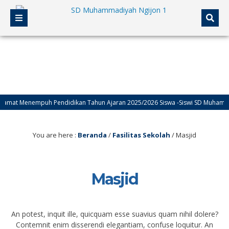
mat Menempuh Pendidikan Tahun Ajaran 2025/2026 Siswa -Siswi SD Muhammadi
You are here :
Beranda
/
Fasilitas Sekolah
/
Masjid
Masjid
An potest, inquit ille, quicquam esse suavius quam nihil dolere?
Contemnit enim disserendi elegantiam, confuse loquitur. An