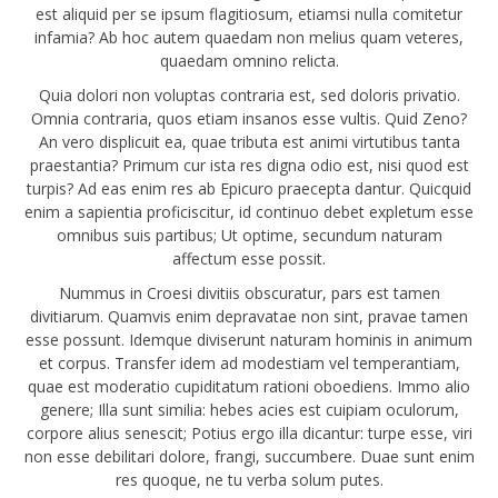
est aliquid per se ipsum flagitiosum, etiamsi nulla comitetur
infamia? Ab hoc autem quaedam non melius quam veteres,
quaedam omnino relicta.
Quia dolori non voluptas contraria est, sed doloris privatio.
Omnia contraria, quos etiam insanos esse vultis. Quid Zeno?
An vero displicuit ea, quae tributa est animi virtutibus tanta
praestantia? Primum cur ista res digna odio est, nisi quod est
turpis? Ad eas enim res ab Epicuro praecepta dantur. Quicquid
enim a sapientia proficiscitur, id continuo debet expletum esse
omnibus suis partibus; Ut optime, secundum naturam
affectum esse possit.
Nummus in Croesi divitiis obscuratur, pars est tamen
divitiarum. Quamvis enim depravatae non sint, pravae tamen
esse possunt. Idemque diviserunt naturam hominis in animum
et corpus. Transfer idem ad modestiam vel temperantiam,
quae est moderatio cupiditatum rationi oboediens. Immo alio
genere; Illa sunt similia: hebes acies est cuipiam oculorum,
corpore alius senescit; Potius ergo illa dicantur: turpe esse, viri
non esse debilitari dolore, frangi, succumbere. Duae sunt enim
res quoque, ne tu verba solum putes.