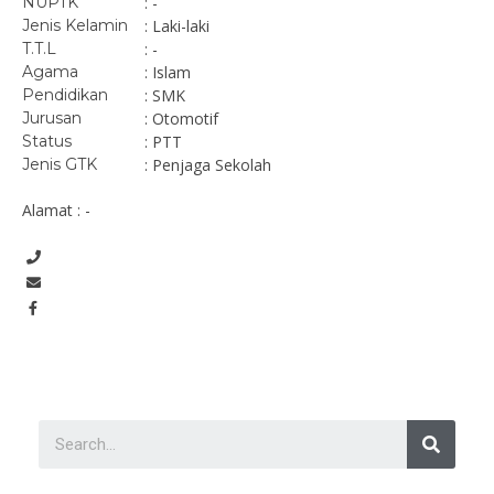
NUPTK
: -
Jenis Kelamin
: Laki-laki
T.T.L
: -
Agama
: Islam
Pendidikan
: SMK
Jurusan
: Otomotif
Status
: PTT
Jenis GTK
: Penjaga Sekolah
Alamat : -