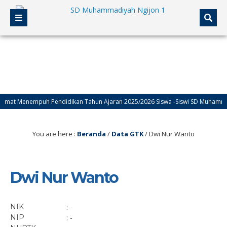
mat Menempuh Pendidikan Tahun Ajaran 2025/2026 Siswa -Siswi SD Muhammadiy
You are here :
Beranda
/
Data GTK
/
Dwi Nur Wanto
Dwi Nur Wanto
NIK
: -
NIP
: -