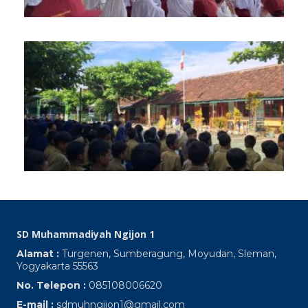
S
M
Ng
Up
Ke
Pa
S
Oc
SD Muhammadiyah Ngijon 1
Alamat :
Turgenen, Sumberagung, Moyudan, Sleman,
Yogyakarta 55563
No. Telepon :
085108006620
E-mail :
sdmuhngijon1@gmail.com