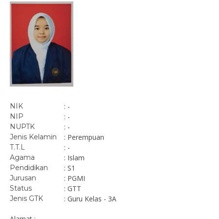
NIK
: -
NIP
: -
NUPTK
: -
Jenis Kelamin
: Perempuan
T.T.L
: -
Agama
: Islam
Pendidikan
: S1
Jurusan
: PGMI
Status
: GTT
Jenis GTK
: Guru Kelas - 3A
Alamat : -