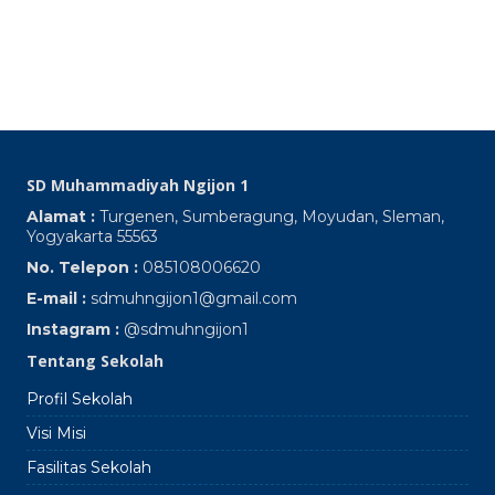
Pa
S
Oc
SD Muhammadiyah Ngijon 1
Alamat :
Turgenen, Sumberagung, Moyudan, Sleman,
Yogyakarta 55563
No. Telepon :
085108006620
E-mail :
sdmuhngijon1@gmail.com
Instagram :
@sdmuhngijon1
Tentang Sekolah
Profil Sekolah
Visi Misi
Fasilitas Sekolah