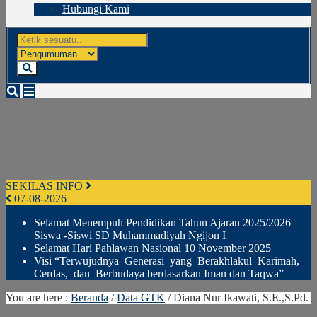
Hubungi Kami
SEKILAS INFO
07-08-2026
Selamat Menempuh Pendidikan Tahun Ajaran 2025/2026
Siswa -Siswi SD Muhammadiyah Ngijon I
Selamat Hari Pahlawan Nasional 10 November 2025
Visi “Terwujudnya Generasi yang Berakhlakul Karimah,
Cerdas, dan Berbudaya berdasarkan Iman dan Taqwa”
You are here :
Beranda
/
Data GTK
/
Diana Nur Ikawati, S.E.,S.Pd.