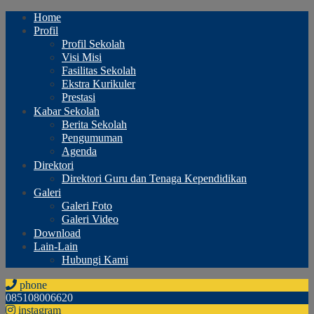
Home
Profil
Profil Sekolah
Visi Misi
Fasilitas Sekolah
Ekstra Kurikuler
Prestasi
Kabar Sekolah
Berita Sekolah
Pengumuman
Agenda
Direktori
Direktori Guru dan Tenaga Kependidikan
Galeri
Galeri Foto
Galeri Video
Download
Lain-Lain
Hubungi Kami
phone
085108006620
instagram