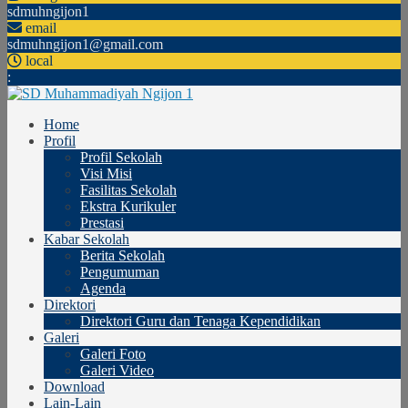
sdmuhngijon1
email
sdmuhngijon1@gmail.com
local
:
Home
Profil
Profil Sekolah
Visi Misi
Fasilitas Sekolah
Ekstra Kurikuler
Prestasi
Kabar Sekolah
Berita Sekolah
Pengumuman
Agenda
Direktori
Direktori Guru dan Tenaga Kependidikan
Galeri
Galeri Foto
Galeri Video
Download
Lain-Lain