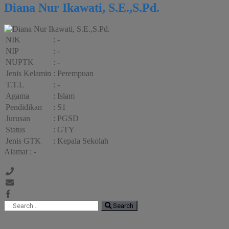
Diana Nur Ikawati, S.E.,S.Pd.
NIK
: -
NIP
: -
NUPTK
: -
Jenis Kelamin
: Perempuan
T.T.L
: -
Agama
: Islam
Pendidikan
: S1
Jurusan
: PGSD
Status
: GTY
Jenis GTK
: Kepala Sekolah
Alamat : -
Search