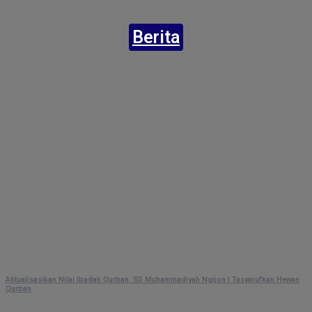
Berita
Aktualisasikan Nilai Ibadah Qurban, SD Muhammadiyah Ngijon I Tasyarufkan Hewan
Qurban