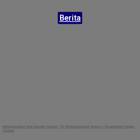
Berita
Aktualisasikan Nilai Ibadah Qurban, SD Muhammadiyah Ngijon I Tasyarufkan Hewan
Qurban