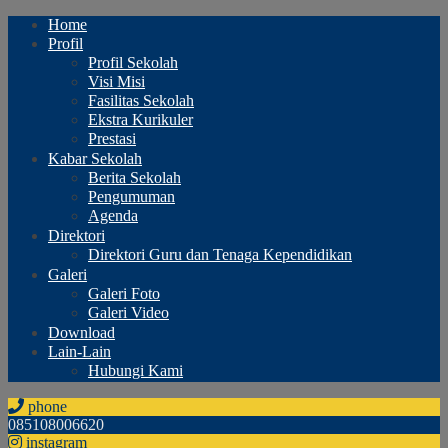
Home
Profil
Profil Sekolah
Visi Misi
Fasilitas Sekolah
Ekstra Kurikuler
Prestasi
Kabar Sekolah
Berita Sekolah
Pengumuman
Agenda
Direktori
Direktori Guru dan Tenaga Kependidikan
Galeri
Galeri Foto
Galeri Video
Download
Lain-Lain
Hubungi Kami
phone
085108006620
instagram