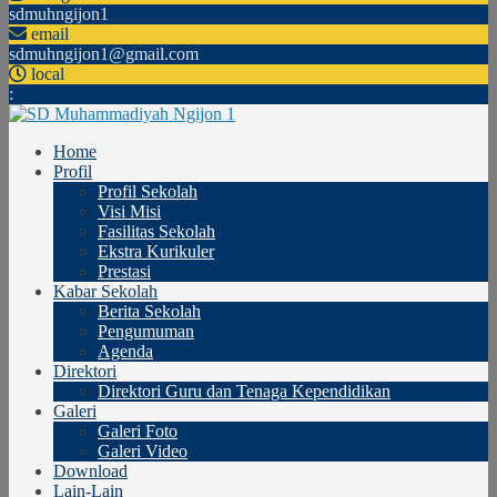
sdmuhngijon1
email
sdmuhngijon1@gmail.com
local
:
Home
Profil
Profil Sekolah
Visi Misi
Fasilitas Sekolah
Ekstra Kurikuler
Prestasi
Kabar Sekolah
Berita Sekolah
Pengumuman
Agenda
Direktori
Direktori Guru dan Tenaga Kependidikan
Galeri
Galeri Foto
Galeri Video
Download
Lain-Lain