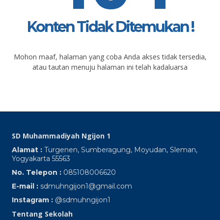
Konten Tidak Ditemukan !
Mohon maaf, halaman yang coba Anda akses tidak tersedia,
atau tautan menuju halaman ini telah kadaluarsa
SD Muhammadiyah Ngijon 1
Alamat :
Turgenen, Sumberagung, Moyudan, Sleman,
Yogyakarta 55563
No. Telepon :
085108006620
E-mail :
sdmuhngijon1@gmail.com
Instagram :
@sdmuhngijon1
Tentang Sekolah