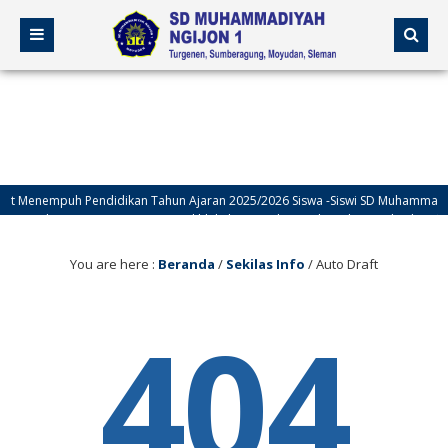
t Menempuh Pendidikan Tahun Ajaran 2025/2026 Siswa -Siswi SD Muhammadiya
Terwujudnya Generasi yang Berakhlakul Karimah, Cerdas, dan Berbudaya be
You are here :
Beranda
/
Sekilas Info
/
Auto Draft
404