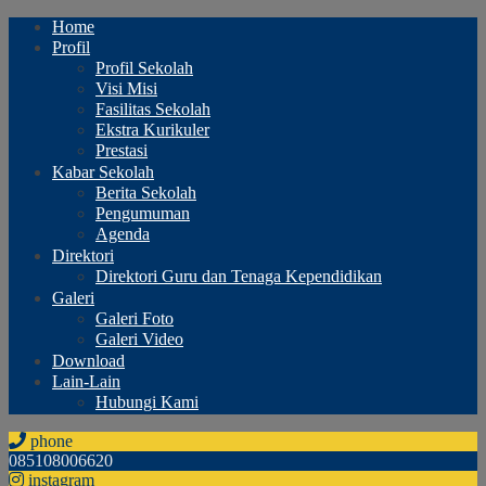
Home
Profil
Profil Sekolah
Visi Misi
Fasilitas Sekolah
Ekstra Kurikuler
Prestasi
Kabar Sekolah
Berita Sekolah
Pengumuman
Agenda
Direktori
Direktori Guru dan Tenaga Kependidikan
Galeri
Galeri Foto
Galeri Video
Download
Lain-Lain
Hubungi Kami
phone
085108006620
instagram