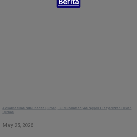
Berita
Aktualisasikan Nilai Ibadah Qurban, SD Muhammadiyah Ngijon I Tasyarufkan Hewan
Qurban
May 25, 2026