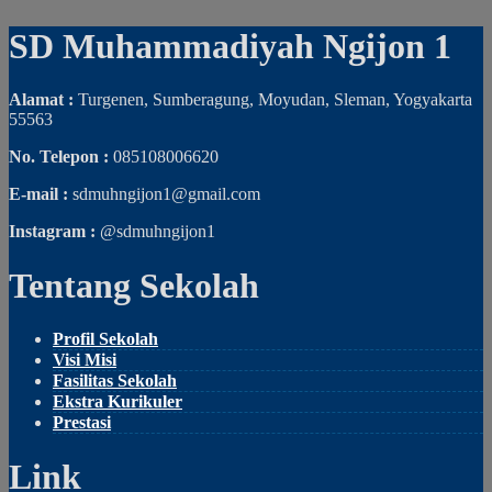
SD Muhammadiyah Ngijon 1
Alamat :
Turgenen, Sumberagung, Moyudan, Sleman, Yogyakarta
55563
No. Telepon :
085108006620
E-mail :
sdmuhngijon1@gmail.com
Instagram :
@sdmuhngijon1
Tentang Sekolah
Profil Sekolah
Visi Misi
Fasilitas Sekolah
Ekstra Kurikuler
Prestasi
Link