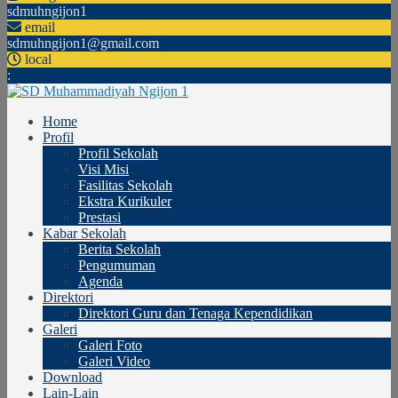
sdmuhngijon1
email
sdmuhngijon1@gmail.com
local
:
Home
Profil
Profil Sekolah
Visi Misi
Fasilitas Sekolah
Ekstra Kurikuler
Prestasi
Kabar Sekolah
Berita Sekolah
Pengumuman
Agenda
Direktori
Direktori Guru dan Tenaga Kependidikan
Galeri
Galeri Foto
Galeri Video
Download
Lain-Lain