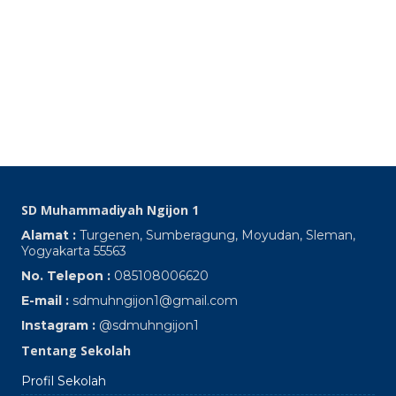
Ng
Up
Ke
Pa
S
Oc
SD Muhammadiyah Ngijon 1
Alamat :
Turgenen, Sumberagung, Moyudan, Sleman,
Yogyakarta 55563
No. Telepon :
085108006620
E-mail :
sdmuhngijon1@gmail.com
Instagram :
@sdmuhngijon1
Tentang Sekolah
Profil Sekolah