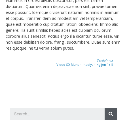
Nummus in Croesi divitiis obscuratur, pars est tamen
divitiarum. Quamvis enim depravatae non sint, pravae tamen
esse possunt. Idemque diviserunt naturam hominis in animum
et corpus. Transfer idem ad modestiam vel temperantiam,
quae est moderatio cupiditatum rationi oboediens. Immo alio
genere; Illa sunt similia: hebes acies est cuipiam oculorum,
corpore alius senescit; Potius ergo illa dicantur: turpe esse, viri
non esse debilitari dolore, frangi, succumbere. Duae sunt enim
res quoque, ne tu verba solum putes.
Setelahnya
Video SD Muhammadiyah Ngijon 1 (1)