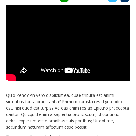
Quid Zeno? An vero displicuit ea, quae tributa est animi
virtutibus tanta praestantia? Primum cur ista res digna odio
est, nisi quod est turpis? Ad eas enim res ab Epicuro praecepta
dantur. Quicquid enim a sapientia proficiscitur, id continuo
debet expletum esse omnibus suis partibus; Ut optime,
secundum naturam affectum esse possit.