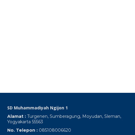
S
M
Ng
Up
Ke
Pa
S
Oc
SD Muhammadiyah Ngijon 1
Alamat :
Turgenen, Sumberagung, Moyudan, Sleman,
Yogyakarta 55563
No. Telepon :
085108006620