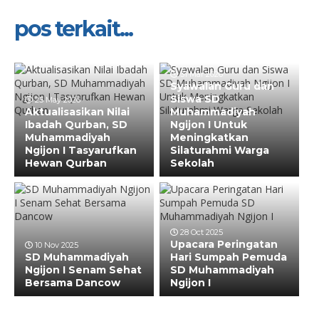
pos terkait...
31 Mar 2026
Syawalan Guru dan
Siswa SD
25 May 2026
Aktualisasikan Nilai
Muhammadiyah
Ibadah Qurban, SD
Ngijon I Untuk
Muhammadiyah
Meningkatkan
Ngijon I Tasyarufkan
Silaturahmi Warga
Hewan Qurban
Sekolah
28 Oct 2025
Upacara Peringatan
10 Nov 2025
SD Muhammadiyah
Hari Sumpah Pemuda
Ngijon I Senam Sehat
SD Muhammadiyah
Bersama Dancow
Ngijon I