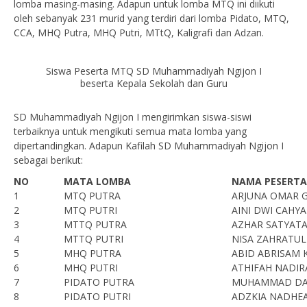
lomba masing-masing. Adapun untuk lomba MTQ ini diikuti
oleh sebanyak 231 murid yang terdiri dari lomba Pidato, MTQ,
CCA, MHQ Putra, MHQ Putri, MTtQ, Kaligrafi dan Adzan.
Siswa Peserta MTQ SD Muhammadiyah Ngijon I
beserta Kepala Sekolah dan Guru
SD Muhammadiyah Ngijon I mengirimkan siswa-siswi
terbaiknya untuk mengikuti semua mata lomba yang
dipertandingkan. Adapun Kafilah SD Muhammadiyah Ngijon I
sebagai berikut:
NO
MATA LOMBA
NAMA PESERTA
1
MTQ PUTRA
ARJUNA OMAR 
2
MTQ PUTRI
AINI DWI CAHYA
3
MTTQ PUTRA
AZHAR SATYAT
4
MTTQ PUTRI
NISA ZAHRATUL
5
MHQ PUTRA
ABID ABRISAM 
6
MHQ PUTRI
ATHIFAH NADI
7
PIDATO PUTRA
MUHAMMAD DA
8
PIDATO PUTRI
ADZKIA NADHE