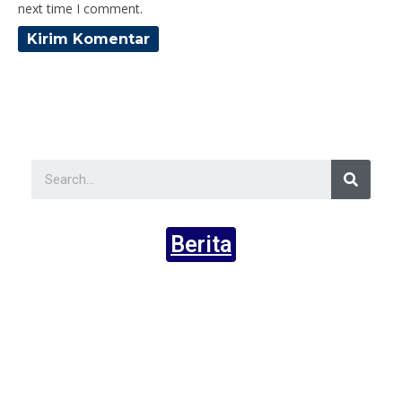
next time I comment.
Berita
Ak
Ni
Qu
M
Ng
T