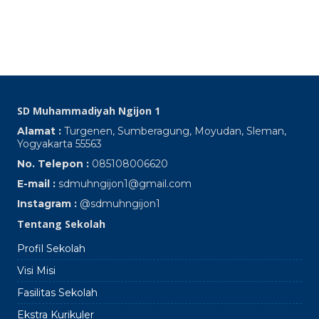
S
Oc
SD Muhammadiyah Ngijon 1
Alamat :
Turgenen, Sumberagung, Moyudan, Sleman,
Yogyakarta 55563
No. Telepon :
085108006620
E-mail :
sdmuhngijon1@gmail.com
Instagram :
@sdmuhngijon1
Tentang Sekolah
Profil Sekolah
Visi Misi
Fasilitas Sekolah
Ekstra Kurikuler