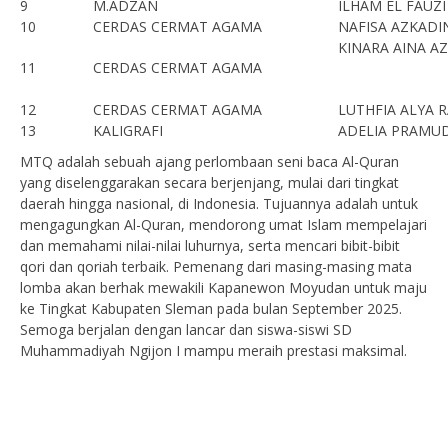
9
M.ADZAN
ILHAM EL FAUZ
10
CERDAS CERMAT AGAMA
NAFISA AZKADI
KINARA AINA A
11
CERDAS CERMAT AGAMA
12
CERDAS CERMAT AGAMA
LUTHFIA ALYA 
13
KALIGRAFI
ADELIA PRAMU
MTQ adalah sebuah ajang perlombaan seni baca Al-Quran
yang diselenggarakan secara berjenjang, mulai dari tingkat
daerah hingga nasional, di Indonesia.
Tujuannya adalah untuk
mengagungkan Al-Quran, mendorong umat Islam mempelajari
dan memahami nilai-nilai luhurnya, serta mencari bibit-bibit
qori dan qoriah terbaik.
Pemenang dari masing-masing mata
lomba akan berhak mewakili Kapanewon Moyudan untuk maju
ke Tingkat Kabupaten Sleman pada bulan September 2025.
Semoga berjalan dengan lancar dan siswa-siswi SD
Muhammadiyah Ngijon I mampu meraih prestasi maksimal.