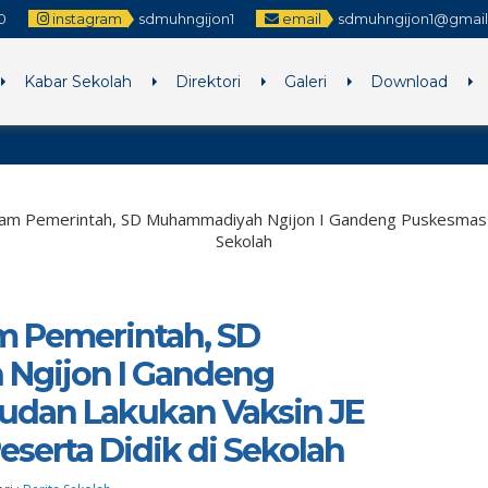
0
instagram
sdmuhngijon1
email
sdmuhngijon1@gmai
Kabar Sekolah
Direktori
Galeri
Download
Selamat M
m Pemerintah, SD Muhammadiyah Ngijon I Gandeng Puskesmas Mo
Sekolah
 Pemerintah, SD
Ngijon I Gandeng
dan Lakukan Vaksin JE
eserta Didik di Sekolah