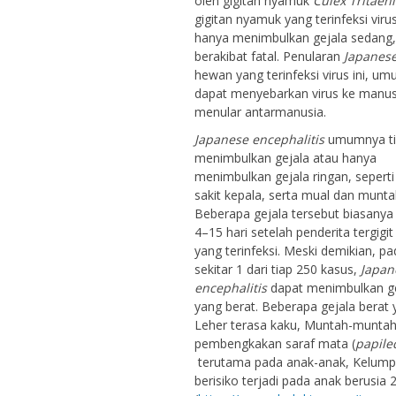
oleh gigitan nyamuk
Culex Tritaen
gigitan nyamuk yang terinfeksi viru
hanya menimbulkan gejala sedang,
berakibat fatal. Penularan
Japanese
hewan yang terinfeksi virus ini, 
dapat menyebarkan virus ke manusia
menular antarmanusia.
Japanese encephalitis
umumnya ti
menimbulkan gejala atau hanya
menimbulkan gejala ringan, seper
sakit kepala, serta mual dan munta
Beberapa gejala tersebut biasanya
4–15 hari setelah penderita tergigi
yang terinfeksi. Meski demikian, pa
sekitar 1 dari tiap 250 kasus,
Japan
encephalitis
dapat menimbulkan ge
yang berat. Beberapa gejala berat
Leher terasa kaku, Muntah-muntah 
pembengkakan saraf mata (
papil
terutama pada anak-anak, Kelum
berisiko terjadi pada anak berusia 