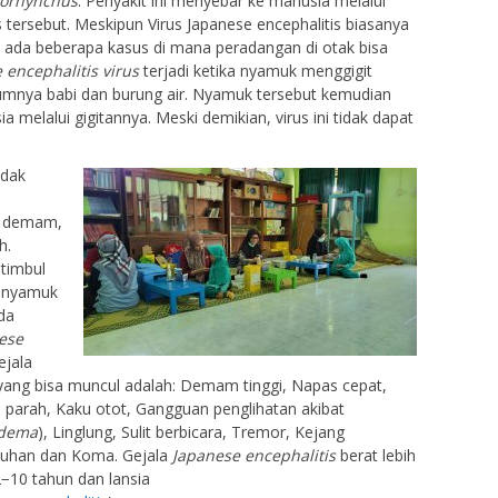
iorhynchus
. Penyakit ini menyebar ke manusia melalui
s tersebut. Meskipun Virus Japanese encephalitis biasanya
 ada beberapa kasus di mana peradangan di otak bisa
 encephalitis virus
terjadi ketika nyamuk menggigit
umumnya babi dan burung air. Nyamuk tersebut kemudian
 melalui gigitannya. Meski demikian, virus ini tidak dapat
dak
ti demam,
h.
 timbul
t nyamuk
da
ese
jala
 yang bisa muncul adalah: Demam tinggi, Napas cepat,
parah, Kaku otot, Gangguan penglihatan akibat
edema
), Linglung, Sulit berbicara, Tremor, Kejang
puhan dan Koma. Gejala
Japanese encephalitis
berat lebih
2−10 tahun dan lansia