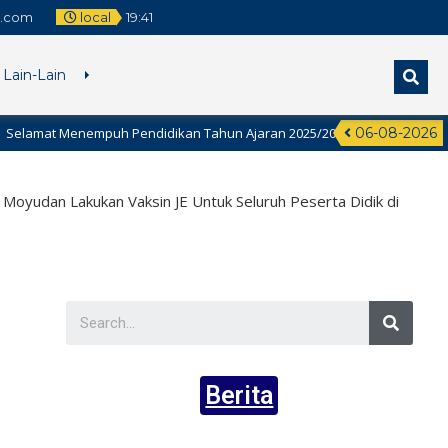
l.com
local
19
:
41
Lain-Lain
enempuh Pendidikan Tahun Ajaran 2025/2026 Siswa -Siswi SD Muhammadi
06-08-2026
yudan Lakukan Vaksin JE Untuk Seluruh Peserta Didik di
Berita