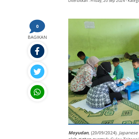
Diterbitkan :
Friday, 20 Sep 2024
-
Katego
0
BAGIKAN
Moyudan
, (20/09/2024).
Japanese 