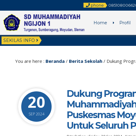
phone
08510800662
Home
Profil
SEKILAS INFO
You are here :
Beranda
/
Berita Sekolah
/
Dukung Progra
Dukung Program
20
Muhammadiyah 
Puskesmas Moyu
SEP 2024
Untuk Seluruh P