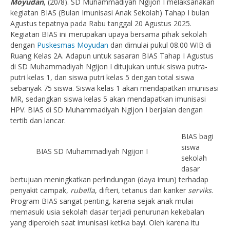
Moyudan
, (20/8). SD Muhammadiyah Ngijon I melaksanakan
kegiatan BIAS (Bulan Imunisasi Anak Sekolah) Tahap I bulan
Agustus tepatnya pada Rabu tanggal 20 Agustus 2025.
Kegiatan BIAS ini merupakan upaya bersama pihak sekolah
dengan
Puskesmas Moyudan
dan dimulai pukul 08.00 WIB di
Ruang Kelas 2A. Adapun untuk sasaran BIAS Tahap I Agustus
di SD Muhammadiyah Ngijon I ditujukan untuk siswa putra-
putri kelas 1, dan siswa putri kelas 5 dengan total siswa
sebanyak 75 siswa. Siswa kelas 1 akan mendapatkan imunisasi
MR, sedangkan siswa kelas 5 akan mendapatkan imunisasi
HPV. BIAS di SD Muhammadiyah Ngijon I berjalan dengan
tertib dan lancar.
BIAS bagi
siswa
BIAS SD Muhammadiyah Ngijon I
sekolah
dasar
bertujuan meningkatkan perlindungan (daya imun) terhadap
penyakit campak,
rubella
, difteri, tetanus dan kanker
serviks
.
Program BIAS sangat penting, karena sejak anak mulai
memasuki usia sekolah dasar terjadi penurunan kekebalan
yang diperoleh saat imunisasi ketika bayi. Oleh karena itu