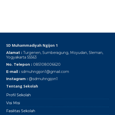
Pa
S
Oc
SD Muhammadiyah Ngijon 1
Alamat :
Turgenen, Sumberagung, Moyudan, Sleman,
Yogyakarta 55563
No. Telepon :
085108006620
E-mail :
sdmuhngijon1@gmail.com
Instagram :
@sdmuhngijon1
Tentang Sekolah
Profil Sekolah
Visi Misi
Fasilitas Sekolah