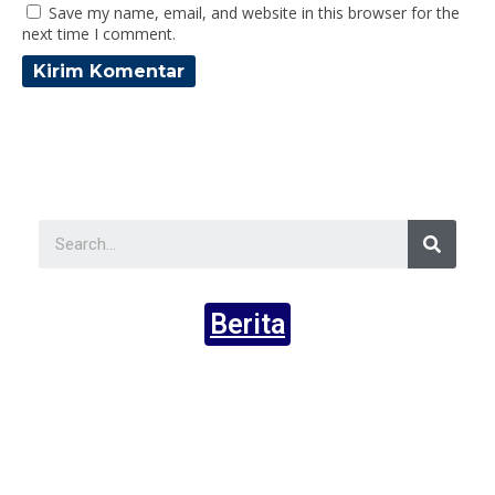
Save my name, email, and website in this browser for the
next time I comment.
Berita
Ak
Ni
Qu
M
Ng