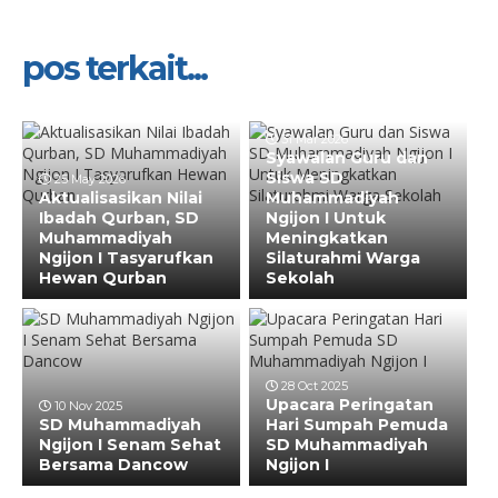
pos terkait...
31 Mar 2026
Syawalan Guru dan
Siswa SD
25 May 2026
Aktualisasikan Nilai
Muhammadiyah
Ibadah Qurban, SD
Ngijon I Untuk
Muhammadiyah
Meningkatkan
Ngijon I Tasyarufkan
Silaturahmi Warga
Hewan Qurban
Sekolah
28 Oct 2025
Upacara Peringatan
10 Nov 2025
SD Muhammadiyah
Hari Sumpah Pemuda
Ngijon I Senam Sehat
SD Muhammadiyah
Bersama Dancow
Ngijon I