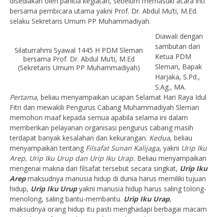
disediakan oleh panitia kegiatan, sebelum memasuki acara inti
bersama pembicara utama yakni Prof. Dr. Abdul Mu’ti, M.Ed.
selaku Sekretaris Umum PP Muhammadiyah.
Diawali dengan
sambutan dari
Silaturrahmi Syawal 1445 H PDM Sleman
Ketua PDM
bersama Prof. Dr. Abdul Mu’ti, M.Ed
Sleman, Bapak
(Sekretaris Umum PP Muhammadiyah)
Harjaka, S.Pd.,
S.Ag., MA.
Pertama
, beliau menyampaikan ucapan Selamat Hari Raya Idul
Fitri dan mewakili Pengurus Cabang Muhammadiyah Sleman
memohon maaf kepada semua apabila selama ini dalam
memberikan pelayanan organisasi pengurus cabang masih
terdapat banyak kesalahan dan kekurangan.
Kedua
, beliau
menyampaikan tentang
Filsafat Sunan Kalijaga
, yakni
Urip Iku
Arep, Urip Iku Urup dan Urip Iku Urap.
Beliau menyampaikan
mengenai makna dari filsafat tersebut secara singkat,
Urip Iku
Arep
maksudnya manusia hidup di dunia harus memiliki tujuan
hidup,
Urip Iku Urup
yakni manusia hidup harus saling tolong-
menolong, saling bantu-membantu.
Urip Iku Urap
,
maksudnya orang hidup itu pasti menghadapi berbagai macam