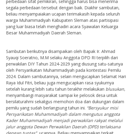
perbedaan sifat pemikiran, sehingga harus bisa menerima
segala perbedaan tersebut dengan baik. Diakhir sambutan,
beliau menyampaiakan ucapan terimakasih kepada seluruh
warga Muhammadiyah Kabupaten Sleman atas partisipasi
yang luar biasa telah menghadiri acara Syawalan Keluarga
Besar Muhammadiyah Daerah Sleman.
Sambutan berikutnya disampaikan oleh Bapak Ir. Ahmad
Syauqi Soeratno, M.M selaku Anggota DPD RI terpilih dari
perwakilan DIY Tahun 2024-2029 yang diusung satu-satunya
oleh Persyarikatan Muhammadiyah pada kontestasi Pemilu
2024. Dalam sambutannya, selain mengucapkan Selamat Hari
Raya Idul Fitri, beliau juga mengucapkan rasa syukurnya
setelah kurang lebih satu tahun terakhir melakukan
blusukan,
menyambangi masyarakat sampai ke pelosok desa untuk
bersilaturahmi sekaligus memohon doa dan dukungan dalam
pemilu yang sudah berlangsung tahun ini.
“Bersyukur misi
Persyarikatan Muhammadiyah dalam mengutus anggota
Kader Muhammadiyah menjadi perwakilan rakyat melalui
jalur anggota Dewan Perwakilan Daerah (DPD) terlaksana
dengan tuntas”
, ucapnya. Beliau menyampaikan terkait