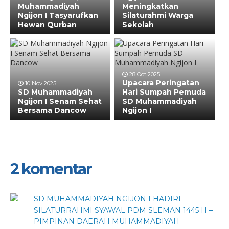
Muhammadiyah
Meningkatkan
Ngijon I Tasyarufkan
Silaturahmi Warga
Hewan Qurban
Sekolah
28 Oct 2025
Upacara Peringatan
10 Nov 2025
SD Muhammadiyah
Hari Sumpah Pemuda
Ngijon I Senam Sehat
SD Muhammadiyah
Bersama Dancow
Ngijon I
2 komentar
SD MUHAMMADIYAH NGIJON I HADIRI
SILATURRAHMI SYAWAL PDM SLEMAN 1445 H –
PIMPINAN DAERAH MUHAMMADIYAH