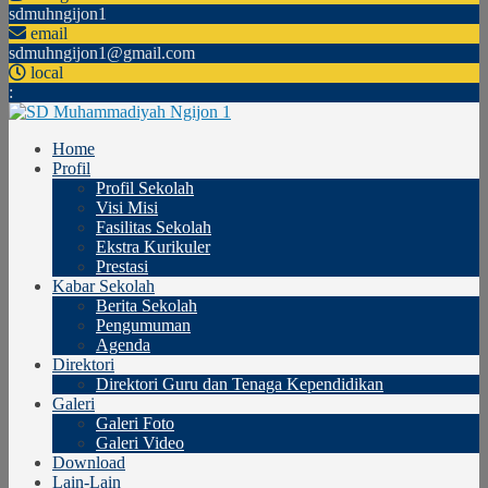
sdmuhngijon1
email
sdmuhngijon1@gmail.com
local
:
Home
Profil
Profil Sekolah
Visi Misi
Fasilitas Sekolah
Ekstra Kurikuler
Prestasi
Kabar Sekolah
Berita Sekolah
Pengumuman
Agenda
Direktori
Direktori Guru dan Tenaga Kependidikan
Galeri
Galeri Foto
Galeri Video
Download
Lain-Lain