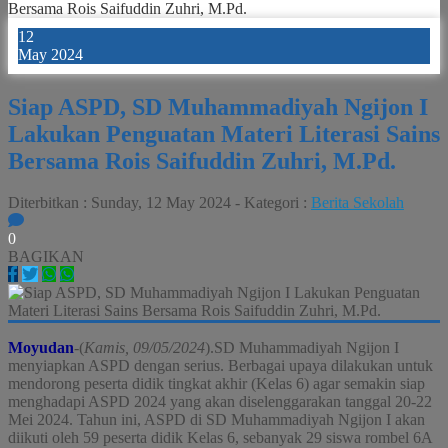
Bersama Rois Saifuddin Zuhri, M.Pd.
12
May 2024
Siap ASPD, SD Muhammadiyah Ngijon I
Lakukan Penguatan Materi Literasi Sains
Bersama Rois Saifuddin Zuhri, M.Pd.
Diterbitkan :
Sunday, 12 May 2024
-
Kategori :
Berita Sekolah
0
BAGIKAN
Moyudan
-(
Kamis, 09/05/2024
).SD Muhammadiyah Ngijon I
menyiapkan ASPD dengan serius. Berbagai upaya dilakukan untuk
mendorong peserta didik tingkat akhir (Kelas 6) agar semakin siap
menghadapi ASPD 2024 yang akan diselenggarakan tanggal 20-22
Mei 2024. Tahun ini, ASPD di SD Muhammadiyah Ngijon I akan
diikuti oleh 59 peserta didik Kelas 6, sebanyak 29 siswa rombel 6A