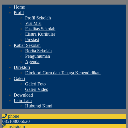
Home
Profil
Profil Sekolah
Visi Misi
Fasilitas Sekolah
Ekstra Kurikuler
Prestasi
Kabar Sekolah
Berita Sekolah
Pengumuman
Agenda
Direktori
Direktori Guru dan Tenaga Kependidikan
Galeri
Galeri Foto
Galeri Video
Download
Lain-Lain
Hubungi Kami
phone
085108006620
instagram