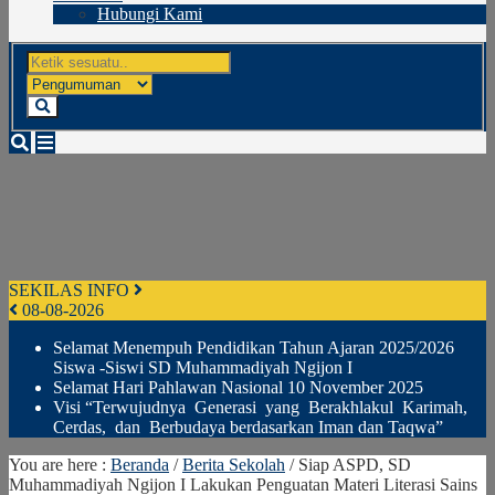
Hubungi Kami
SEKILAS INFO
08-08-2026
Selamat Menempuh Pendidikan Tahun Ajaran 2025/2026
Siswa -Siswi SD Muhammadiyah Ngijon I
Selamat Hari Pahlawan Nasional 10 November 2025
Visi “Terwujudnya Generasi yang Berakhlakul Karimah,
Cerdas, dan Berbudaya berdasarkan Iman dan Taqwa”
You are here :
Beranda
/
Berita Sekolah
/
Siap ASPD, SD
Muhammadiyah Ngijon I Lakukan Penguatan Materi Literasi Sains