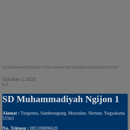
SD Muhammadiyah Ngijon I Gelar Upacara Hari Kesaktian Pancasila Di Sekolah
October 1, 2025
SD Muhammadiyah Ngijon 1
Alamat :
Turgenen, Sumberagung, Moyudan, Sleman, Yogyakarta
55563
No. Telepon :
085108006620