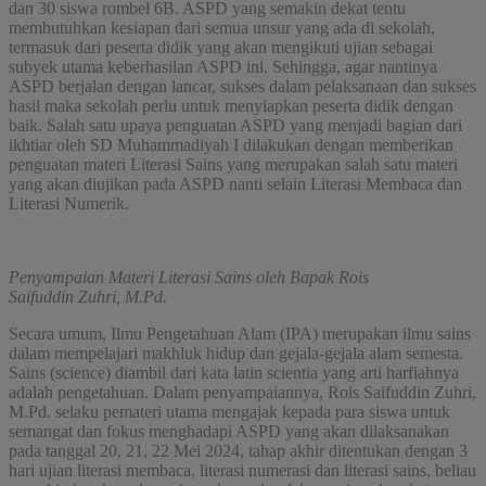
dan 30 siswa rombel 6B. ASPD yang semakin dekat tentu
membutuhkan kesiapan dari semua unsur yang ada di sekolah,
termasuk dari peserta didik yang akan mengikuti ujian sebagai
subyek utama keberhasilan ASPD ini. Sehingga, agar nantinya
ASPD berjalan dengan lancar, sukses dalam pelaksanaan dan sukses
hasil maka sekolah perlu untuk menyiapkan peserta didik dengan
baik. Salah satu upaya penguatan ASPD yang menjadi bagian dari
ikhtiar oleh SD Muhammadiyah I dilakukan dengan memberikan
penguatan materi Literasi Sains yang merupakan salah satu materi
yang akan diujikan pada ASPD nanti selain Literasi Membaca dan
Literasi Numerik.
Penyampaian Materi Literasi Sains oleh Bapak Rois
Saifuddin Zuhri, M.Pd.
Secara umum, Ilmu Pengetahuan Alam (IPA) merupakan ilmu sains
dalam mempelajari makhluk hidup dan gejala-gejala alam semesta.
Sains (science) diambil dari kata latin scientia yang arti harfiahnya
adalah pengetahuan. Dalam penyampaiannya, Rois Saifuddin Zuhri,
M.Pd. selaku pemateri utama mengajak kepada para siswa untuk
semangat dan fokus menghadapi ASPD yang akan dilaksanakan
pada tanggal 20, 21, 22 Mei 2024, tahap akhir ditentukan dengan 3
hari ujian literasi membaca, literasi numerasi dan literasi sains, beliau