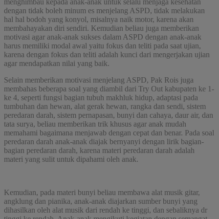
menghimbau kepada anak-anak untuk selalu menjaga kesehatan
dengan tidak boleh minum es menjelang ASPD, tidak melakukan
hal hal bodoh yang konyol, misalnya naik motor, karena akan
membahayakan diri sendiri. Kemudian beliau juga memberikan
motivasi agar anak-anak sukses dalam ASPD dengan anak-anak
harus memiliki modal awal yaitu fokus dan teliti pada saat ujian,
karena dengan fokus dan teliti adalah kunci dari mengerjakan ujian
agar mendapatkan nilai yang baik.
Selain memberikan motivasi menjelang ASPD, Pak Rois juga
membahas beberapa soal yang diambil dari Try Out kabupaten ke 1-
ke 4, seperti fungsi bagian tubuh makhluk hidup, adaptasi pada
tumbuhan dan hewan, alat gerak hewan, rangka dan sendi, sistem
peredaran darah, sistem pernapasan, bunyi dan cahaya, daur air, dan
tata surya, beliau memberikan trik khusus agar anak mudah
memahami bagaimana menjawab dengan cepat dan benar. Pada soal
peredaran darah anak-anak diajak bernyanyi dengan lirik bagian-
bagian peredaran darah, karena materi peredaran darah adalah
materi yang sulit untuk dipahami oleh anak.
Kemudian, pada materi bunyi beliau membawa alat musik gitar,
angklung dan pianika, anak-anak diajarkan sumber bunyi yang
dihasilkan oleh alat musik dari rendah ke tinggi, dan sebaliknya dr
tinggi ke rendah. Anak-anak mengikuti kegiatan dengan semangat,