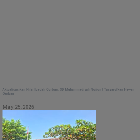
Aktualisasikan Nilai Ibadah Qurban, SD Muhammadiyah Ngijon I Tasyarufkan Hewan
Qurban
May 25, 2026