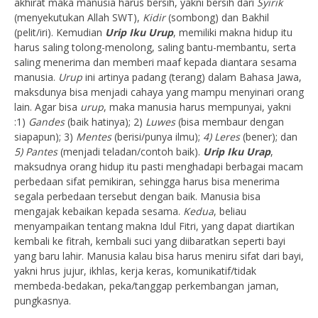
akhirat maka manusia harus bersih, yakni bersih dari
Syirik
(menyekutukan Allah SWT),
Kidir
(sombong) dan Bakhil
(pelit/iri). Kemudian
Urip Iku Urup
, memiliki makna hidup itu
harus saling tolong-menolong, saling bantu-membantu, serta
saling menerima dan memberi maaf kepada diantara sesama
manusia.
Urup
ini artinya padang (terang) dalam Bahasa Jawa,
maksdunya bisa menjadi cahaya yang mampu menyinari orang
lain. Agar bisa
urup
, maka manusia harus mempunyai, yakni
:1)
Gandes
(baik hatinya); 2)
Luwes
(bisa membaur dengan
siapapun); 3)
Mentes
(berisi/punya ilmu);
4) Leres
(bener); dan
5) Pantes
(menjadi teladan/contoh baik).
Urip Iku Urap
,
maksudnya orang hidup itu pasti menghadapi berbagai macam
perbedaan sifat pemikiran, sehingga harus bisa menerima
segala perbedaan tersebut dengan baik. Manusia bisa
mengajak kebaikan kepada sesama.
Kedua
, beliau
menyampaikan tentang makna Idul Fitri, yang dapat diartikan
kembali ke fitrah, kembali suci yang diibaratkan seperti bayi
yang baru lahir. Manusia kalau bisa harus meniru sifat dari bayi,
yakni hrus jujur, ikhlas, kerja keras, komunikatif/tidak
membeda-bedakan, peka/tanggap perkembangan jaman,
pungkasnya.