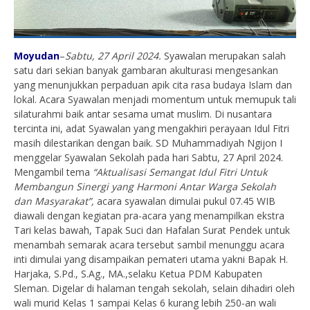
Moyudan
–
Sabtu, 2
7 April 2024.
Syawalan merupakan salah
satu dari sekian banyak gambaran akulturasi mengesankan
yang menunjukkan perpaduan apik cita rasa budaya Islam dan
lokal. Acara Syawalan menjadi momentum untuk memupuk tali
silaturahmi baik antar sesama umat muslim. Di nusantara
tercinta ini, adat Syawalan yang mengakhiri perayaan Idul Fitri
masih dilestarikan dengan baik. SD Muhammadiyah Ngijon I
menggelar Syawalan Sekolah pada hari Sabtu, 27 April 2024.
Mengambil tema
“Aktualisasi Semangat Idul Fitri Untuk
Membangun Sinergi yang Harmoni Antar Warga Sekolah
dan Masyarakat”,
acara syawalan dimulai pukul 07.45 WIB
diawali dengan kegiatan pra-acara yang menampilkan ekstra
Tari kelas bawah, Tapak Suci dan Hafalan Surat Pendek untuk
menambah semarak acara tersebut sambil menunggu acara
inti dimulai yang disampaikan pemateri utama yakni Bapak H.
Harjaka, S.Pd., S.Ag., MA.,selaku Ketua PDM Kabupaten
Sleman. Digelar di halaman tengah sekolah, selain dihadiri oleh
wali murid Kelas 1 sampai Kelas 6 kurang lebih 250-an wali