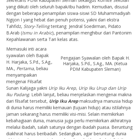
Sekretaris PDM Kabupaten Sleman sekaligus Komite Sekolah
yang diikuti oleh seluruh bapak/ibu hadirin. Kemudian, disusul
dengan beberapa penampilan siswa-siswi SD Muhammadiyah
Ngijon I yang hebat dan penuh potensi, yakni dari ekstra
Tahfidz,
Story-Telling
tentang Jendral Soedirman, Pidato
B.Arab (
Ismu in Arabic
), penampilan menghibur dari Pantonim
Kepahlawanan serta Tari kelas atas.
Memasuki inti acara
syawalan oleh Bapak
Pengajian Syawalan oleh Bapak H.
H. Harjaka, S.Pd., S.Ag.,
Harjaka, S.Pd., S.Ag., MA. (Ketua
MA.,
Pertama,
beliau
PDM Kabupaten Sleman)
menyampaikan
mengenai Filsafat
Sunan Kalijaga yakni
Urip Iku Arep, Urip Iku Urup dan Urip
Iku Padang
. Lebih lanjut, beliau menjelaskan mengenai makna
dari filsafat tersebut,
Urip Iku Arep
maksudnya manusia hidup
di dunia harus memiliki kemauan (tujuan hidup) atau istilahnya
jaman sekarang harus memiliki visi-misi. Selain memikirkan
kebahagiaan dunia, manusia juga perlu memikirkan akhiratnya
melalui ibadah, salah satunya dengan ibadah puasa. Beruntung
diakhirat harus beribadah. Sedangkan, agar beruntung dunia