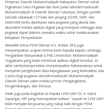
Pimpinan Daerah Muhammadiyah Kabupaten Sleman untuk
Digitalisasi Data Pegawai dan Aset pada sekolah/madrasah
Muhammadiyah di Daerah Sleman” tuturnya. Dengan jumlah
sekolah sebanyak 127 baik dari jenjang SD/MI, SMP, dan
SMA/SMK tentu diperlukan data pegawai yang akurat dan
akuntabel melalui aplikasi digital yang mumpuni sehingga data
pegawai dapat diakses sewaktu-waktu untuk melaksanakan
kebijakan Persyarikatan.
Mewakili Ketua PDM Sleman A.S. Ardani, M.A juga
menyampaikan ucapan terima kasih kepada kepala Lembaga
Pengabdian Masyarakat (LPM) Universitas Muhammadiyah
Yogyakarta yang telah membuat aplikasi digital tersebut. Di
akhir sambutannya beliau menyampaikan bahwasannya untuk
menjamin pengelolaan data kepegawaian yang berkualitas ada
3 pintu bagi pegawai sekolah/madrasah Muhammadiyah
Daerah Sleman yakni melalui proses Pengangkatan,
Pengembangan, dan Pensiun.
Hadir juga pada kegiatan ini Kepala LPM UMY Dr. Ir. Gatot
Supangat, MP yang memaparkan bahwa ” sejauh ini LPM UMY
telah menjalin kerjasama yang cukup baik dengan PDM
Sleman dengan tiga program untuk pengelolaan sistem