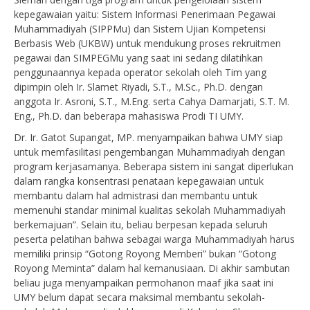
kepegawaian yaitu: Sistem Informasi Penerimaan Pegawai
Muhammadiyah (SIPPMu) dan Sistem Ujian Kompetensi
Berbasis Web (UKBW) untuk mendukung proses rekruitmen
pegawai dan SIMPEGMu yang saat ini sedang dilatihkan
penggunaannya kepada operator sekolah oleh Tim yang
dipimpin oleh Ir. Slamet Riyadi, S.T., M.Sc., Ph.D. dengan
anggota Ir. Asroni, S.T., M.Eng. serta Cahya Damarjati, S.T. M.
Eng., Ph.D. dan beberapa mahasiswa Prodi TI UMY.
Dr. Ir. Gatot Supangat, MP. menyampaikan bahwa UMY siap
untuk memfasilitasi pengembangan Muhammadiyah dengan
program kerjasamanya. Beberapa sistem ini sangat diperlukan
dalam rangka konsentrasi penataan kepegawaian untuk
membantu dalam hal admistrasi dan membantu untuk
memenuhi standar minimal kualitas sekolah Muhammadiyah
berkemajuan”. Selain itu, beliau berpesan kepada seluruh
peserta pelatihan bahwa sebagai warga Muhammadiyah harus
memiliki prinsip “Gotong Royong Memberi” bukan “Gotong
Royong Meminta” dalam hal kemanusiaan. Di akhir sambutan
beliau juga menyampaikan permohanon maaf jika saat ini
UMY belum dapat secara maksimal membantu sekolah-