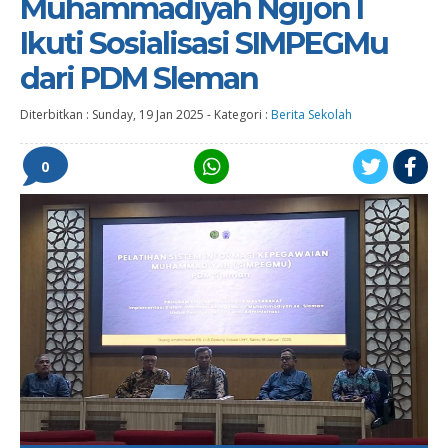
Muhammadiyah Ngijon I
Ikuti Sosialisasi SIMPEGMu
dari PDM Sleman
Diterbitkan :
Sunday, 19 Jan 2025
-
Kategori :
Berita Sekolah
0